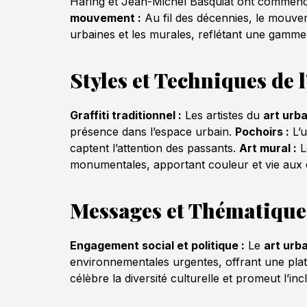
Haring et Jean-Michel Basquiat ont commencé à
mouvement :
Au fil des décennies, le mouv
urbaines et les murales, reflétant une gamme v
Styles et Techniques de l
Graffiti traditionnel :
Les artistes du
art urba
présence dans l’espace urbain.
Pochoirs :
L’u
captent l’attention des passants.
Art mural :
L
monumentales, apportant couleur et vie aux q
Messages et Thématiques 
Engagement social et politique :
Le
art urba
environnementales urgentes, offrant une pla
célèbre la diversité culturelle et promeut l’in