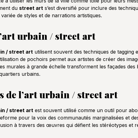
 utiliser les murs de la ville comme toile pour leurs mess
ement du
street art
s’est diversifié pour inclure des techniqu
ariée de styles et de narrations artistiques.
’art urbain / street art
in / street art
utilisent souvent des techniques de tagging e
tilisation de pochoirs permet aux artistes de créer des ima
es murales à grande échelle transforment les façades des 
uartiers urbains.
de l’art urbain / street art
in / street art
est souvent utilisé comme un outil pour abor
teforme pour la voix des communautés marginalisées et des
clusion à travers des œuvres qui défient les stéréotypes et r