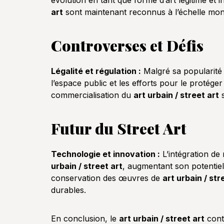
évolution en tant que forme d’art légitime et i
art
sont maintenant reconnus à l’échelle mondi
Controverses et Défis
Légalité et régulation :
Malgré sa popularité 
l’espace public et les efforts pour le protége
commercialisation du
art urbain / street art
s
Futur du Street Art
Technologie et innovation :
L’intégration de
urbain / street art
, augmentant son potentiel 
conservation des œuvres de
art urbain / str
durables.
En conclusion, le
art urbain / street art
cont