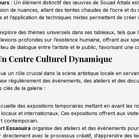
eurs
: Un élément distinctif des œuvres de Souad Attabi est l
on de nuances, allant des teintes chaudes de l’ocre et du s
es et l’application de techniques mixtes permettent de crée
xplore des thèmes universels dans ses tableaux, tels que l’ide
exions profondes sur l’existence humaine, offrant aux spe
 lieu de dialogue entre l’artiste et le public, favorisant u
: Un Centre Culturel Dynamique
ue un rôle crucial dans la scène artistique locale en serva
se régulièrement des événements, des ateliers et des discuss
s clés de la galerie :
accueille des expositions temporaires mettant en avant les 
 locaux et internationaux. Ces expositions offrent aux visit
art contemporain.
art Essaouira
organise des ateliers et des événements pour 
 directement avec le processus créatif, d’apprendre des te